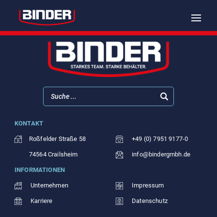
Posted
On
11.06.2026
by
gundf
to
Ausbildung
on
Toggle
naviga
KONTAKT
Roßfelder Straße 58
+49 (0) 7951 9177-0
74564 Crailsheim
info@bindergmbh.de
INFORMATIONEN
Unternehmen
Impressum
Karriere
Datenschutz