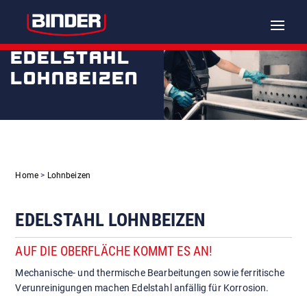
Toggle
naviga
EDELSTAHL
LOHNBEIZEN
Home
>
Lohnbeizen
EDELSTAHL LOHNBEIZEN
AUF DIE OBERFLÄCHE KOMMT ES AN!
Mechanische- und thermische Bearbeitungen sowie ferritische
Verunreinigungen machen Edelstahl anfällig für Korrosion.