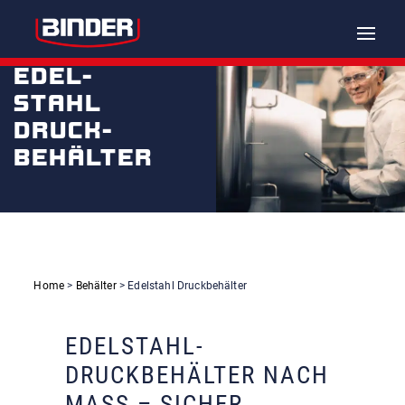
Toggle
naviga
EDEL-
STAHL
DRUCK-
BEHÄLTER
Home
>
Behälter
> Edelstahl Druckbehälter
EDELSTAHL-
DRUCKBEHÄLTER NACH
MASS – SICHER,